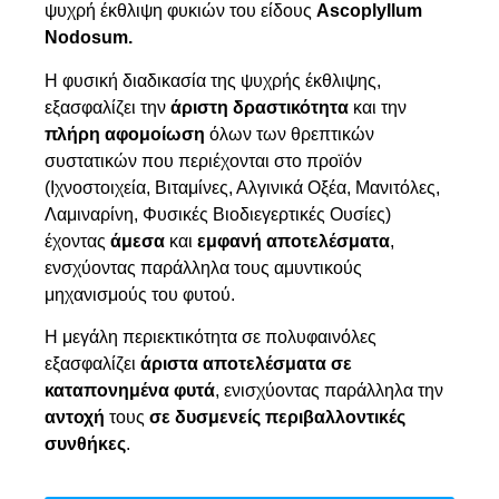
ψυχρή έκθλιψη φυκιών του είδους
Ascoplyllum
Nodosum.
Η φυσική διαδικασία της ψυχρής έκθλιψης,
εξασφαλίζει την
άριστη δραστικότητα
και την
πλήρη αφομοίωση
όλων των θρεπτικών
συστατικών που περιέχονται στο προϊόν
(Ιχνοστοιχεία, Βιταμίνες, Αλγινικά Οξέα, Μανιτόλες,
Λαμιναρίνη, Φυσικές Βιοδιεγερτικές Ουσίες)
έχοντας
άμεσα
και
εμφανή αποτελέσματα
,
ενσχύοντας παράλληλα τους αμυντικούς
μηχανισμούς του φυτού.
Η μεγάλη περιεκτικότητα σε πολυφαινόλες
εξασφαλίζει
άριστα αποτελέσματα σε
καταπονημένα φυτά
, ενισχύοντας παράλληλα την
αντοχή
τους
σε δυσμενείς περιβαλλοντικές
συνθήκες
.