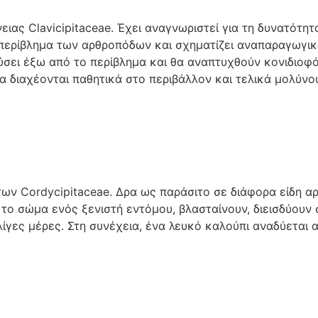
ιας Clavicipitaceae. Έχει αναγνωριστεί για τη δυνατότητ
περίβλημα των αρθροπόδων και σχηματίζει αναπαραγωγικ
δύσει έξω από το περίβλημα και θα αναπτυχθούν κονιδιοφ
ια διαχέονται παθητικά στο περιβάλλον και τελικά μολύνο
των Cordycipitaceae. Δρα ως παράσιτο σε διάφορα είδη α
το σώμα ενός ξενιστή εντόμου, βλασταίνουν, διεισδύουν σ
γες μέρες. Στη συνέχεια, ένα λευκό καλούπι αναδύεται 