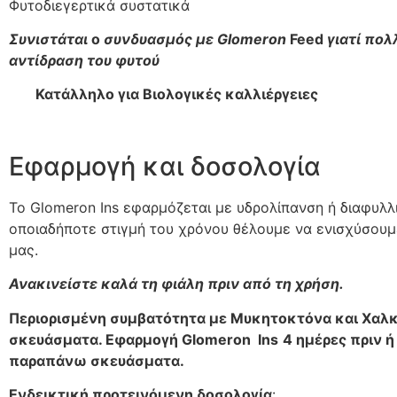
Φυτοδιεγερτικά συστατικά
Συνιστάται
ο
συνδυασμός
με
Glomeron
Feed
γιατί
πολ
αντίδραση
του
φυτού
Κατάλληλο για Βιολογικές καλλιέργειες
Εφαρμογή και δοσολογία
Το Glomeron Ins εφαρμόζεται με υδρολίπανση ή διαφυλλ
οποιαδήποτε στιγμή του χρόνου θέλουμε να ενισχύσουμ
μας.
Ανακινείστε
καλά
τη
φιάλη
πριν
από
τη
χρήση
.
Περιορισμένη συμβατότητα με Μυκητοκτόνα και Χαλ
σκευάσματα. Εφαρμογή Glomeron Ins
4 ημέρες πριν ή
παραπάνω σκευάσματα.
Ενδεικτική προτεινόμενη δοσολογία
: