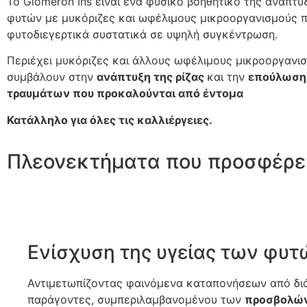
Το Glomeron Ins είναι ένα φυσικό βοηθητικό της ανάπτυ
φυτών με μυκόριζες και ωφέλιμους μικροοργανισμούς π
φυτοδιεγερτικά συστατικά σε υψηλή συγκέντρωση.
Περιέχει
μυκόριζες
και
άλλους
ωφέλιμους
μικροοργανι
συμβάλουν στην
ανάπτυξη της ρίζας
και
την
επούλωση
τραυμάτων που προκαλούνται από έντομα
Κατάλληλο για όλες τις καλλιέργειες.
Πλεονεκτήματα που προσφέρει
Ενίσχυση της υγείας των φυτ
Αντιμετωπίζοντας φαινόμενα καταπονήσεων από δ
παράγοντες, συμπεριλαμβανομένου των
προσβολώ