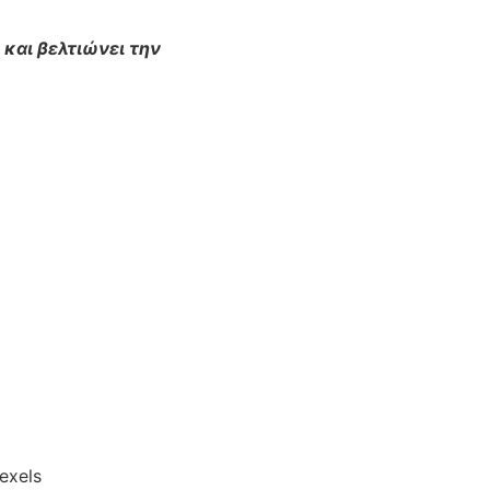
και
βελτιώνει
την