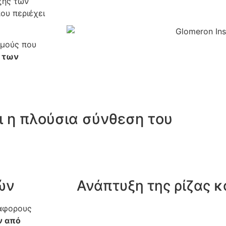
ξης των
ου περιέχει
σμούς που
 των
 η πλούσια σύνθεση του
ών
Ανάπτυξη της ρίζας 
ιάφορους
ν από