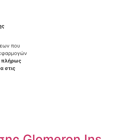
ης
ψεων που
 εφαρμογών
ι πλήρως
α στις
ης Glomeron Ins