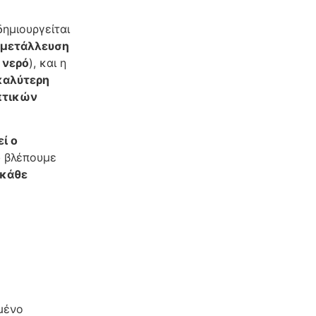
δημιουργείται
μετάλλευση
 νερό
), και η
καλύτερη
πτικών
ί ο
υ βλέπουμε
κάθε
μένο