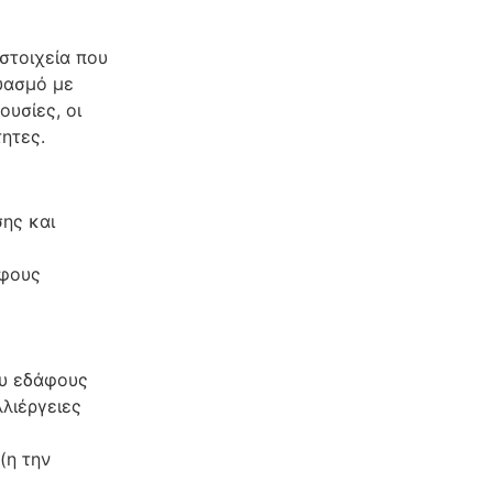
οστοιχεία που
δυασμό με
ουσίες, οι
τητες.
ης και
άφους
ου εδάφους
λιέργειες
(η την