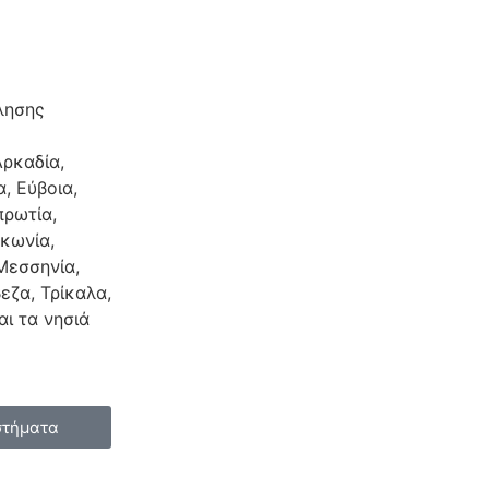
λησης
ρκαδία,
α, Εύβοια,
πρωτία,
ακωνία,
Μεσσηνία,
εζα, Τρίκαλα,
αι τα νησιά
στήματα