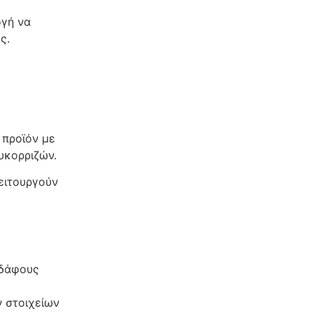
ογή να
ς.
 προϊόν με
υκορριζών.
λειτουργούν
εδάφους
 στοιχείων