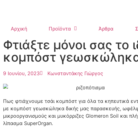
Αρχική
Προϊόντα
Άρθρα
Σ
Φτιάξτε μόνοι σας το 
κομπόστ γεωσκώληκα,
9 Ιουνίου, 2023
Κωνσταντάκης Γιώργος
Πως φτιάχνουμε τσάι κομπόστ για όλα τα κηπευτικά εν
με κομπόστ γεωσκώληκα δικής μας παρασκευής, ωφέλι
μικροοργανισμούς και μυκόρριζες Glomeron Soil και πλ
λίπασμα SuperOrgan.