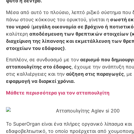
φυτό η δέντρο.
Μέσα από αυτό το πλούσιο, λεπτό ριζικό σύστημα που 
πάνω στους κόκκους του ορυκτού, γίνεται η
σωστή εκ
του νερού
(
μεγάλη οικονομία σε βρόχινο ή ποτιστικό
καλύτερη
αποδέσμευση των θρεπτικών στοιχείων (
διαχείριση της λίπανσης και εκμετάλλευση των θρε
στοιχείων του εδάφους)
.
Επιπλέον, σε συνδυασμό με τον
αερισμό που δημιουργε
ατταπουλγίτης στο έδαφος
, έχουμε την ανάπτυξη πο
στις καλλιέργειες και την
αύξηση στις παραγωγές
, με
εφαρμογή να διαρκεί χρόνια.
Μάθετε περισσότερα για τον ατταπουλγίτη
Το SuperOrgan είναι ένα πλήρες οργανικό λίπασμα και
εδαφοβελτιωτικό, το οποίο προέρχεται από χουμοποιη