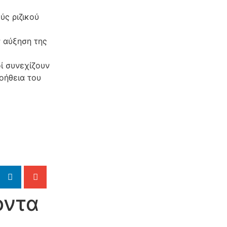
ύς ριζικού
 αύξηση της
ί συνεχίζουν
οήθεια του
όντα