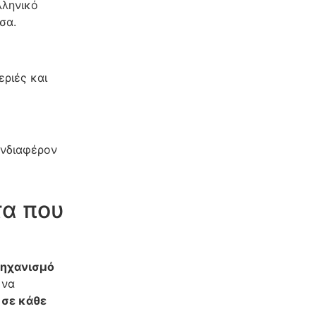
λληνικό
τσα.
εριές και
ενδιαφέρον
τα που
μηχανισμό
 να
 σε κάθε