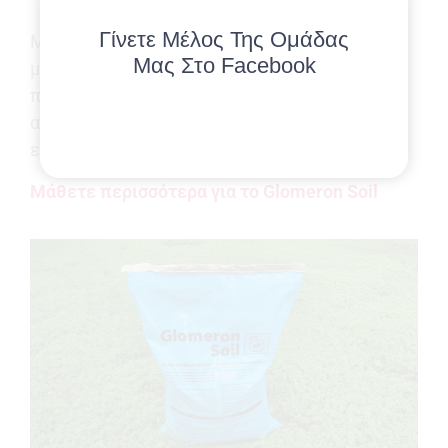
ποιότητας παραγωγής
Γίνετε Μέλος Της Ομάδας
Μετά από κάθε εφαρμογή, οι ωφέλιμοι
Μας Στο Facebook
μικροοργανισμοί συνεχίζουν να
πολλαπλασιάζονται στο έδαφος, με
αποτέλεσμα η βοήθεια του Glomeron Soil να
είναι διαχρονική.
Μάθετε περισσότερα για το Glomeron Soil