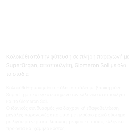
Κολοκύθι από την φύτευση σε πλήρη παραγωγή με
SuperOrgan, ατταπουλγίτη, Glomeron Soil με όλα
τα στάδια
Κολοκύθι θερμοκηπίου σε όλα τα στάδια με βασική μόνο
SuperOrgan και εγκατεστημένο τον ελληνικό ατταπουλγίτη
και το Glomeron Soil.
Ο ιδανικός συνδυασμός για διαχρονική εδαφοβελτίωση,
μεγάλες παραγωγές από φυτά με πλούσιο ριζικό σύστημα,
με λιγότερο νερό και λίπανση, με φυσικό τρόπο, ελληνικά
προϊόντα και χαμηλό κόστος.